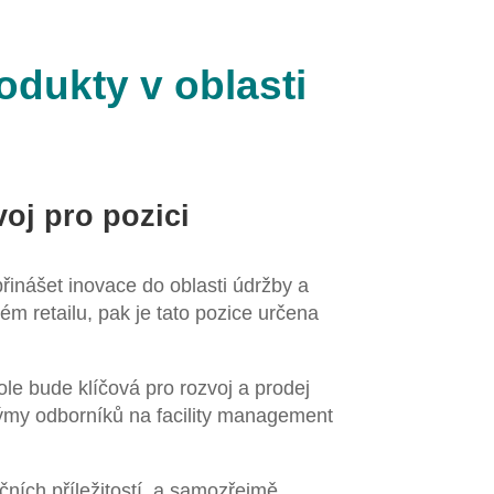
odukty v oblasti
oj pro pozici
řinášet inovace do oblasti údržby a
ém retailu, pak je tato pozice určena
le bude klíčová pro rozvoj a prodej
týmy odborníků na facility management
čních příležitostí, a samozřejmě