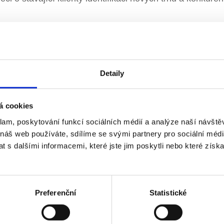
 je schopen přinášet nové nápady a koncepce do naš
 byste ji rádi získali, tak jste pro nás ten správný 
sti a schopnost pracovat samostatně. Necháme vám velk
Detaily
 prostor.
ou příležitost přispět k rozvoji naší společnosti a ovlivn
á cookies
středí, výzvy, které posunou vaše schopnosti na další 
klam, poskytování funkcí sociálních médií a analýze naší návšt
 náš web používáte, sdílíme se svými partnery pro sociální média
 s dalšími informacemi, které jste jim poskytli nebo které získa
stát se součástí naší společnosti.
te svůj životopis na
personalni@abispecial.eu
Preferenční
Statistické