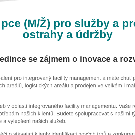
ce (M/Ž) pro služby a pr
ostrahy a údržby
dince se zájmem o inovace a rozv
pálení pro integrovaný facility management a máte chuť p
 areálů, logistických areálů a prodejen ve velkém i mal
b v oblasti integrovaného facility managementu. Vaše ro
potřebám našich klientů. Budete spolupracovat s našimi 
ce a vylepšení našich služeb.
 o stávající klienty identifikaci nových trhů a konkuren