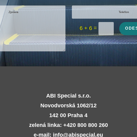
=
6 + 6
ODE
ABI Special s.r.o.
Novodvorská 1062/12
142 00 Praha 4
zelená linka: +420 800 800 260
e-mail: info@abispecial.eu