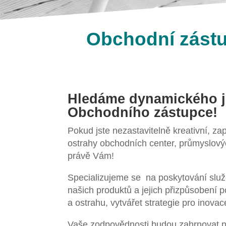
Obchodní zástup
Hledáme dynamického je
Obchodního zástupce!
Pokud jste nezastavitelně kreativní, za
ostrahy obchodních center, průmyslových
právě Vám!
Specializujeme se na poskytování služe
našich produktů a jejich přizpůsobení 
a ostrahu, vytvářet strategie pro inova
Vaše zodpovědnosti budou zahrnovat péči