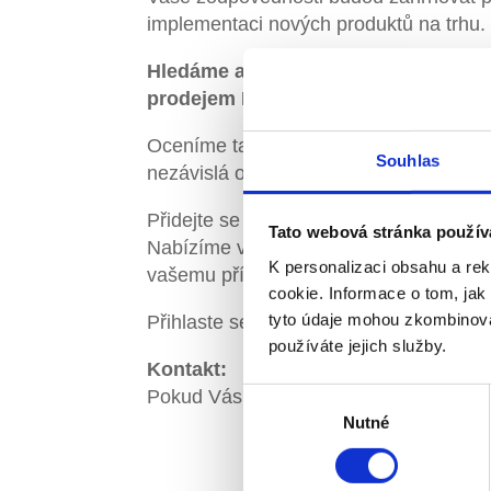
implementaci nových produktů na trhu.
Hledáme ambiciózního jedince, který
prodejem FM služeb a technologií nebo
Oceníme také silné analytické schopno
Souhlas
nezávislá osobnost vyžaduje svobodu a
Přidejte se k nám a budete mít jedinečn
Tato webová stránka použív
Nabízíme vám inspirativní pracovní pro
K personalizaci obsahu a re
vašemu přínosu.
cookie. Informace o tom, jak
tyto údaje mohou zkombinovat
Přihlaste se hned teď a přijměte výzvu 
používáte jejich služby.
Kontakt:
Pokud Vás naše nabídka zaujala, zašle
Výběr
Nutné
souhlasu