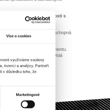
eho týmu. Máte-li zkušenosti s
člověk!
ý prostor, protože víme, že schopná
Více o cookies
it budoucnost facility managementu.
úroveň, a odměnu, která odpovídá
ěvnosti využíváme soubory
, inzerci a analýzy. Partneři
li v důsledku toho, že
Marketingové